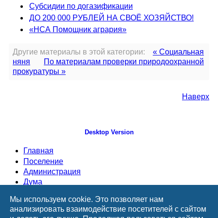
Субсидии по догазификации
ДО 200 000 РУБЛЕЙ НА СВОЁ ХОЗЯЙСТВО!
«НСА Помощник агрария»
Другие материалы в этой категории:
« Социальная
няня
По материалам проверки природоохранной
прокуратуры »
Наверх
Desktop Version
Главная
Поселение
Администрация
Дума
Документы
Мы используем cookie. Это позволяет нам
анализировать взаимодействие посетителей с сайтом
Информация