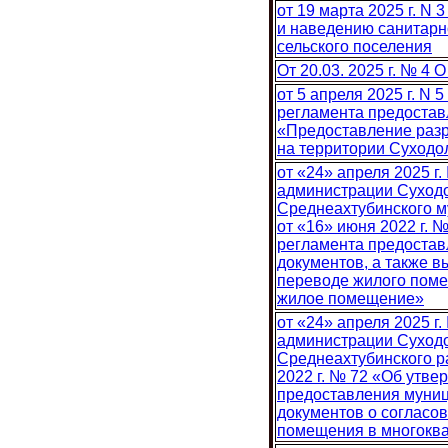
от 19 марта 2025 г. N
и наведению санитарн
сельского поселения
От 20.03. 2025 г. № 4
от 5 апреля 2025 г. N
регламента предостав
«Предоставление раз
на территории Суходо
от «24» апреля 2025 г
администрации Суходо
Среднеахтубинского м
от «16» июня 2022 г.
регламента предостав
документов, а также в
переводе жилого поме
жилое помещение»
от «24» апреля 2025 г
администрации Суходо
Среднеахтубинского р
2022 г. № 72 «Об утв
предоставления муниц
документов о согласов
помещения в многокв