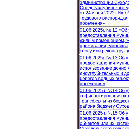
администрации Суходо
Среднеахтубинского м
от 24 июня 2022г. № 
трудового распорядка
поселения»
01.06.2025г. № 12 «О
предоставления муни
жилым помещением, ж
проживания, многокв
сносу или реконструкц
01.06.2025г. № 13 Об
предоставления муниц
использовании донного
дноуглубительных и др
берегов водных объект
поселения»
01.06.2025 г. №14 Об 
софинансирования ко
трансферты из бюджет
района бюджету Суход
01.06.2025 г. №15 Об
предоставления муниц
объектов или их часте
Суходольского сельско