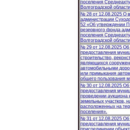
поселения Среднеахту
Волгоградской област
№ 28 от 12.08.2025 О
администрации Суходо
52 «Об утверждении П
резервного фонда адм
поселения Среднеахту
Волгоградской области
№ 29 от 12.08.2025 О
предоставления муниц
строительство, реконс
являющихся сооружен
автомобильными дорог
или примыкания автом
общего пользования м
№ 30 от 12.08.2025 О
предоставления муниц
проведении аукциона 
земельных участков, 
расположенных на тер
поселения».
№ 31 от 12.08.2025 О
предоставления муниц
присоединении объект