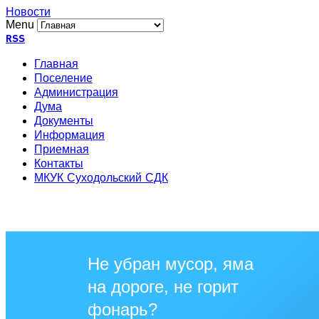
Новости
Menu
RSS
Главная
Поселение
Администрация
Дума
Документы
Информация
Приемная
Контакты
МКУК Суходольский СДК
Не убран мусор, яма
на дороге, не горит
фонарь?