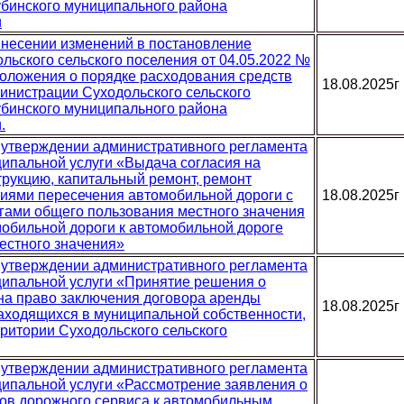
бинского муниципального района
и
 внесении изменений в постановление
льского сельского поселения от 04.05.2022 №
оложения о порядке расходования средств
18.08.2025г
инистрации Суходольского сельского
бинского муниципального района
.
б утверждении административного регламента
ипальной услуги «Выдача согласия на
трукцию, капитальный ремонт, ремонт
иями пересечения автомобильной дороги с
18.08.2025г
ами общего пользования местного значения
обильной дороги к автомобильной дороге
естного значения»
б утверждении административного регламента
ипальной услуги «Принятие решения о
на право заключения договора аренды
18.08.2025г
находящихся в муниципальной собственности,
ритории Суходольского сельского
б утверждении административного регламента
ипальной услуги «Рассмотрение заявления о
ов дорожного сервиса к автомобильным