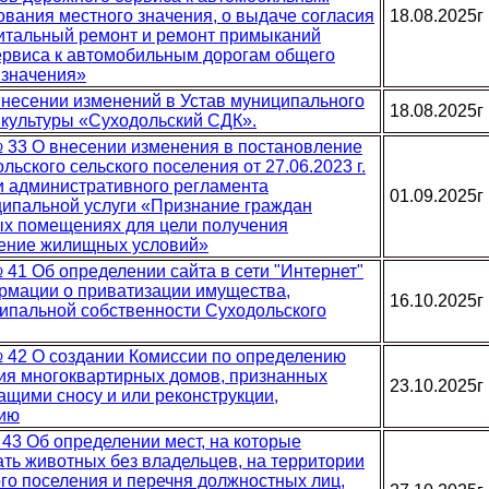
ования местного значения, о выдаче согласия
18.08.2025г
питальный ремонт и ремонт примыканий
ервиса к автомобильным дорогам общего
 значения»
 внесении изменений в Устав муниципального
18.08.2025г
 культуры «Суходольский СДК».
 № 33 О внесении изменения в постановление
ьского сельского поселения от 27.06.2023 г.
 административного регламента
01.09.2025г
ипальной услуги «Признание граждан
х помещениях для цели получения
шение жилищных условий»
№ 41 Об определении сайта в сети "Интернет"
рмации о приватизации имущества,
16.10.2025г
ипальной собственности Суходольского
 № 42 О создании Комиссии по определению
ия многоквартирных домов, признанных
23.10.2025г
щими сносу и или реконструкции,
ию
N 43 Об определении мест, на которые
ть животных без владельцев, на территории
го поселения и перечня должностных лиц,