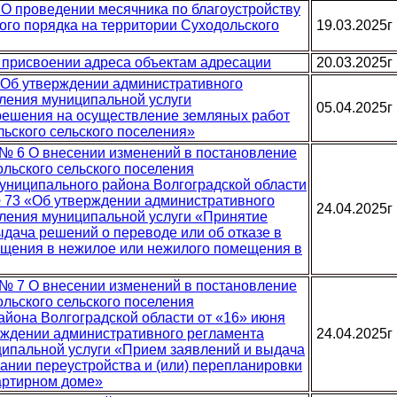
 3 О проведении месячника по благоустройству
ого порядка на территории Суходольского
19.03.2025г
 О присвоении адреса объектам адресации
20.03.2025г
 5 Об утверждении административного
ления муниципальной услуги
05.04.2025г
решения на осуществление земляных работ
льского сельского поселения»
. № 6 О внесении изменений в постановление
льского сельского поселения
униципального района Волгоградской области
 № 73 «Об утверждении административного
24.04.2025г
ления муниципальной услуги «Принятие
ыдача решений о переводе или об отказе в
щения в нежилое или нежилого помещения в
. № 7 О внесении изменений в постановление
льского сельского поселения
айона Волгоградской области от «16» июня
ерждении административного регламента
24.04.2025г
ипальной услуги «Прием заявлений и выдача
ании переустройства и (или) перепланировки
артирном доме»