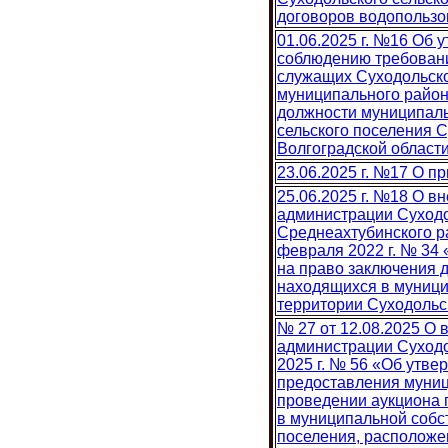
договоров водопольз
01.06.2025 г. №16 Об
соблюдению требован
служащих Суходольско
муниципального район
должности муниципаль
сельского поселения 
Волгоградской област
23.06.2025 г. №17 О п
25.06.2025 г. №18 О в
администрации Суходо
Среднеахтубинского р
февраля 2022 г. № 34
на право заключения 
находящихся в муници
территории Суходольс
№ 27 от 12.08.2025 О
администрации Суходо
2025 г. № 56 «Об утв
предоставления муниц
проведении аукциона 
в муниципальной собс
поселения, расположе