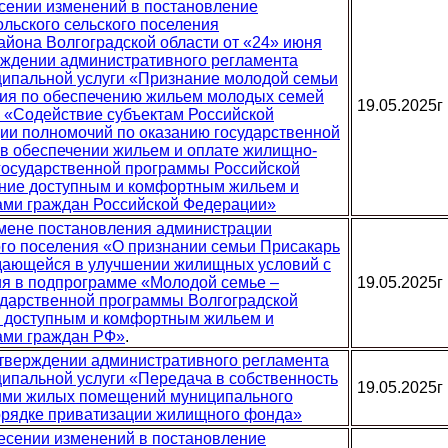
есении изменений в постановление
льского сельского поселения
айона Волгоградской области от «24» июня
ерждении административного регламента
ипальной услуги «Признание молодой семьи
ия по обеспечению жильем молодых семей
19.05.2025г
 «Содействие субъектам Российской
ии полномочий по оказанию государственной
в обеспечении жильем и оплате жилищно-
государственной программы Российской
ние доступным и комфортным жильем и
ами граждан Российской Федерации»
отмене постановления администрации
ого поселения «О признании семьи Присакарь
дающейся в улучшении жилищных условий с
ия в подпрограмме «Молодой семье –
19.05.2025г
ударственной программы Волгоградской
е доступным и комфортным жильем и
ами граждан РФ»
.
 утверждении административного регламента
ипальной услуги «Передача в собственность
19.05.2025г
ими жилых помещений муниципального
орядке приватизации жилищного фонда»
несении изменений в постановление