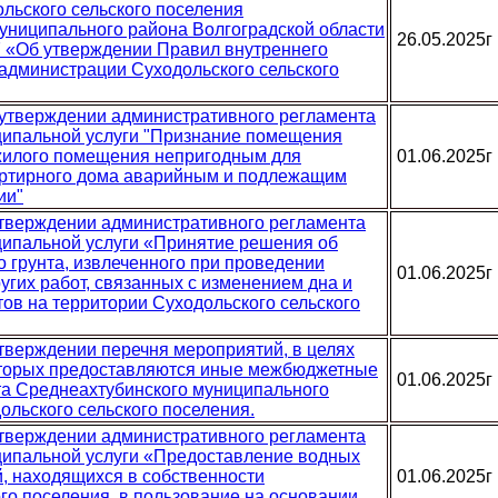
льского сельского поселения
униципального района Волгоградской области
26.05.2025г
77 «Об утверждении Правил внутреннего
 администрации Суходольского сельского
б утверждении административного регламента
ципальной услуги "Признание помещения
илого помещения непригодным для
01.06.2025г
артирного дома аварийным и подлежащим
ии"
 утверждении административного регламента
ипальной услуги «Принятие решения об
 грунта, извлеченного при проведении
01.06.2025г
угих работ, связанных с изменением дна и
ов на территории Суходольского сельского
утверждении перечня мероприятий, в целях
торых предоставляются иные межбюджетные
01.06.2025г
а Среднеахтубинского муниципального
ольского сельского поселения.
 утверждении административного регламента
ипальной услуги «Предоставление водных
й, находящихся в собственности
01.06.2025г
го поселения, в пользование на основании