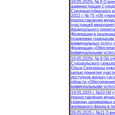
19.05.2025г. № 8 О вн
администрации Суходо
Среднеахтубинского р
2022 г. № 75 «Об утв
предоставления муниц
участницей мероприят
федерального проекта
Федерации в реализац
поддержки гражданам 
коммунальных услуг» 
Федерации «Обеспече
коммунальными услуг
19.05.2025г. № 9 Об 
Суходольского сельск
Ольги Сергеевны нуж
целью принятия участ
доступное жилье» гос
области «Обеспечени
коммунальными услуг
19.05.2025 г. №10 Об
предоставления муниц
граждан занимаемых 
жилищного фонда в п
26.05.2025 г. №11 О в