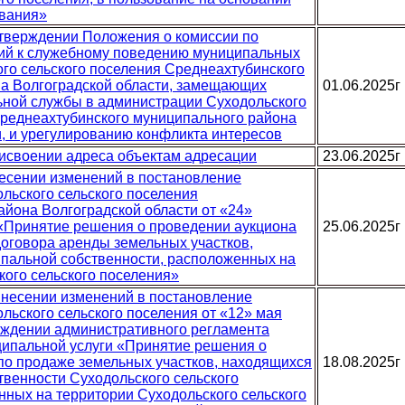
ования»
 утверждении Положения о комиссии по
ий к служебному поведению муниципальных
го сельского поселения Среднеахтубинского
а Волгоградской области, замещающих
01.06.2025г
ной службы в администрации Суходольского
Среднеахтубинского муниципального района
и, и урегулированию конфликта интересов
рисвоении адреса объектам адресации
23.06.2025г
несении изменений в постановление
льского сельского поселения
айона Волгоградской области от «24»
 «Принятие решения о проведении аукциона
25.06.2025г
договора аренды земельных участков,
пальной собственности, расположенных на
кого сельского поселения»
 внесении изменений в постановление
льского сельского поселения от «12» мая
ерждении административного регламента
ипальной услуги «Принятие решения о
по продаже земельных участков, находящихся
18.08.2025г
твенности Суходольского сельского
нных на территории Суходольского сельского