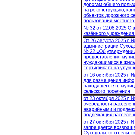
дорогам общего польз
на реконструкцию, ка
объектов дорожного с
пользования местного
№ 32 от 12.08.2025 О
казённого учреждения
От 26 августа 2025 г.
администрации Суходол
№ 22 «Об утверждении
предоставления муниц
нуждающимися в жилы
сертификата на улуч
от 16 октября 2025 г. 
для размещения инфо
находящегося в муниц
сельского поселения
от 23 октября 2025 г.
очередности расселен
аварийными и подлежа
подлежащих расселен
от 27 октября 2025 г. 
запрещается возвраща
Суходольского сельско