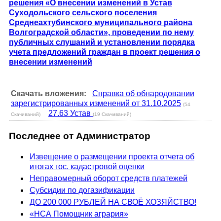
решения «О внесении изменений в Устав
Суходольского сельского поселения
Среднеахтубинского муниципального района
Волгоградской области», проведении по нему
публичных слушаний и установлении порядка
учета предложений граждан в проект решения о
внесении изменений
Скачать вложения:
Справка об обнародовании
зарегистрированных изменений от 31.10.2025
(54
27.63 Устав
Скачиваний)
(19 Скачиваний)
Последнее от Администратор
Извещение о размещении проекта отчета об
итогах гос. кадастровой оценки
Неправомерный оборот средств платежей
Субсидии по догазификации
ДО 200 000 РУБЛЕЙ НА СВОЁ ХОЗЯЙСТВО!
«НСА Помощник агрария»