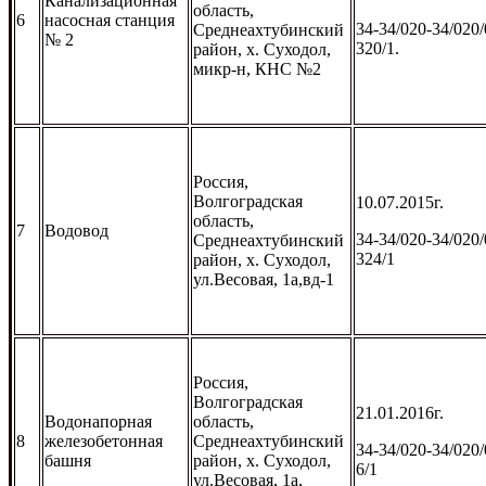
Канализационная
область,
6
насосная станция
34-34/020-34/020/
Среднеахтубинский
№ 2
320/1.
район, х. Суходол,
микр-н, КНС №2
Россия,
Волгоградская
10.07.2015г.
область,
7
Водовод
34-34/020-34/020/
Среднеахтубинский
324/1
район, х. Суходол,
ул.Весовая, 1а,вд-1
Россия,
Волгоградская
21.01.2016г.
Водонапорная
область,
8
железобетонная
Среднеахтубинский
34-34/020-34/020/
башня
район, х. Суходол,
6/1
ул.Весовая, 1а,