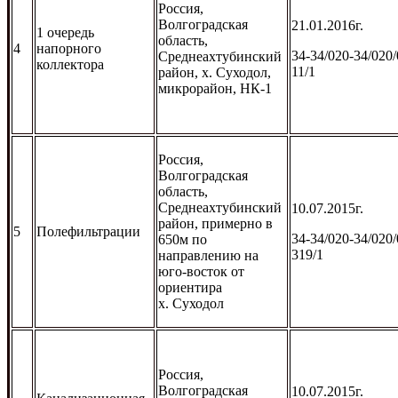
Россия,
Волгоградская
21.01.2016г.
1 очередь
область,
4
напорного
34-34/020-34/020/
Среднеахтубинский
коллектора
11/1
район, х. Суходол,
микрорайон, НК-1
Россия,
Волгоградская
область,
Среднеахтубинский
10.07.2015г.
район, примерно в
5
Полефильтрации
34-34/020-34/020/
650м по
319/1
направлению на
юго-восток от
ориентира
х. Суходол
Россия,
Волгоградская
10.07.2015г.