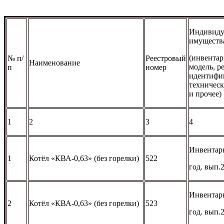
Индивиду
имуществ
(инвентар
№ п/
Реестровый
Наименование
модель, р
п
номер
идентифи
техническ
и прочее)
1
2
3
4
Инвентар
1
Котёл «КВА-0,63» (без горелки)
522
год. вып.
Инвентар
2
Котёл «КВА-0,63» (без горелки)
523
год. вып.