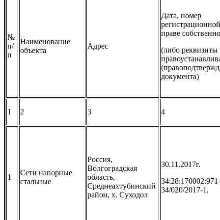
Дата, номер
регистрационной
праве собственн
№
Наименование
п/
Адрес
(либо реквизиты
объекта
п
правоустанавли
(правоподтверж
документа)
1
2
3
4
Россия,
30.11.2017г.
Волгоградская
Сети напорные
1
область,
34:28:170002:971
стальные
Среднеахтубинский
34/020/2017-1,
район, х. Суходол