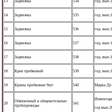
13
Задвижка
534
год. вып.
14
Задвижка
535
год. вып.
15
Задвижка
536
год. вып.
16
Задвижка
537
год. вып.
17
Задвижка
538
год. вып.
18
Кран пробковый
539
год. вып.
19
Краны пробковые 9шт
540
Марка Ду-
Инвентар
Обвязочный и общекотельные
20
541
трубопроводы
год вып.2