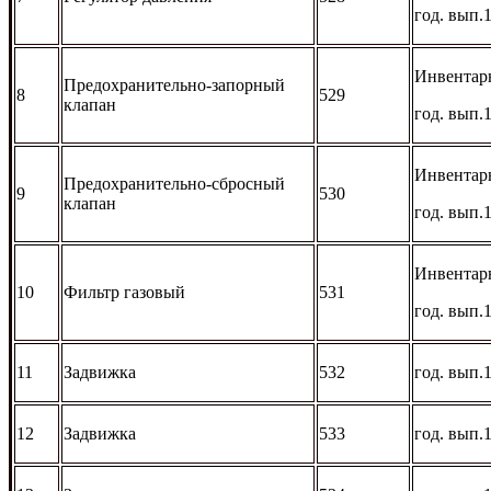
год. вып.
Инвентар
Предохранительно-запорный
8
529
клапан
год. вып.
Инвентар
Предохранительно-сбросный
9
530
клапан
год. вып.
Инвентар
10
Фильтр газовый
531
год. вып.
11
Задвижка
532
год. вып.
12
Задвижка
533
год. вып.