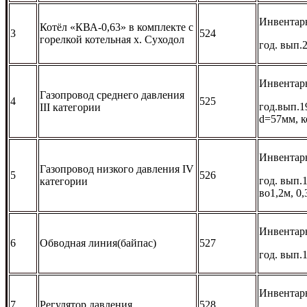
Инвентар
Котёл «КВА-0,63» в комплекте с
3
524
горелкой котельная х. Суходол
год. вып.
Инвентар
Газопровод среднего давления
4
525
год.вып.1
III категории
d=57мм, к
Инвентар
Газопровод низкого давления IV
5
526
год. вып.
категории
во1,2м, 0,
Инвентар
6
Обводная линия(байпас)
527
год. вып.
Инвентар
7
Регулятор давления
528