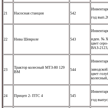
Инвентар
21
Насосная станция
542
год вып.2
Инвентар
иден. № X
22
Нива Шевроле
543
цвет серо
ВАЗ-2123,
Инвентарн
Трактор колесный МТЗ-80 129
заводской
23
544
ВМ
цвет голу
колесный,
Инвентар
24
Прицеп 2- ПТС 4
545
год выпус