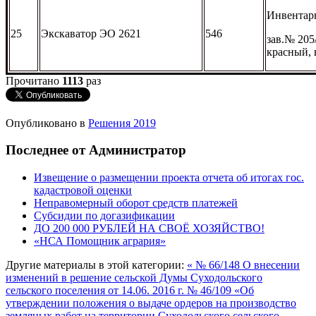
Инвентар
25
Экскаватор ЭО 2621
546
зав.№ 205
красный, 
Прочитано
1113
раз
Опубликовано в
Решения 2019
Последнее от Администратор
Извещение о размещении проекта отчета об итогах гос.
кадастровой оценки
Неправомерный оборот средств платежей
Субсидии по догазификации
ДО 200 000 РУБЛЕЙ НА СВОЁ ХОЗЯЙСТВО!
«НСА Помощник агрария»
Другие материалы в этой категории:
« № 66/148 О внесении
изменений в решение сельской Думы Суходольского
сельского поселения от 14.06. 2016 г. № 46/109 «Об
утверждении положения о выдаче ордеров на производство
земляных работ на территории Суходольского сельского